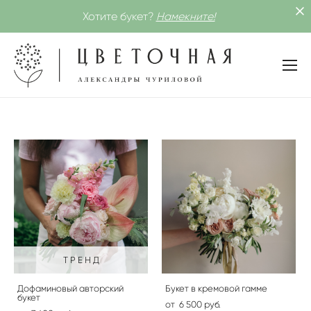
Хотите букет?
Намекните!
Т Р Е Н Д
Дофаминовый авторский
Букет в кремовой гамме
букет
от 6 500 pуб.