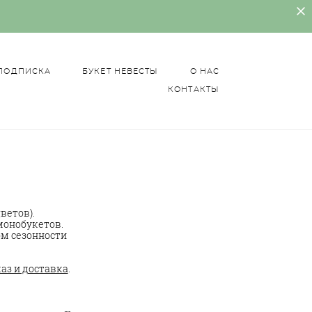
 ПОДПИСКА
БУКЕТ НЕВЕСТЫ
О НАС
КОНТАКТЫ
 ПОДПИСКА
БУКЕТ НЕВЕСТЫ
О НАС
КОНТАКТЫ
ветов).
монобукетов.
ом сезонности
аз и доставка
.