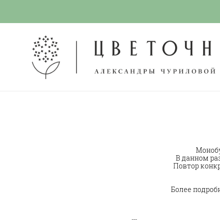
Монобу
В данном ра
Повтор конкр
Более подробн