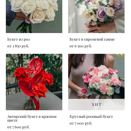
Букет из роз
Букет в сиреневой гамме
от 3 850 pуб.
от 6 500 pуб.
Х И Т
Авторский букет в красном
Круглый розовый букет
цвете
от 7 000 pуб.
от 7 600 pуб.