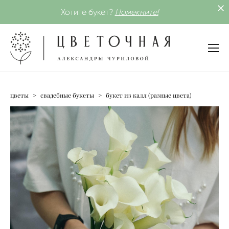
Хотите букет?
Намекните!
цветы
>
свадебные букеты
>
букет из калл (разные цвета)