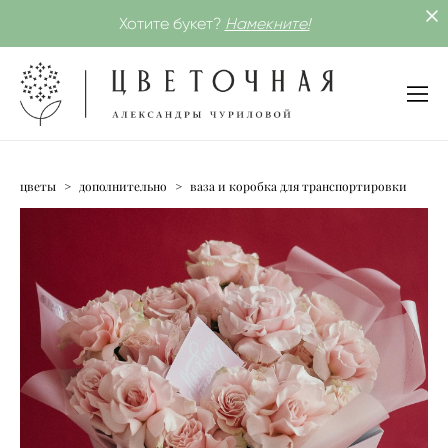
Хотите букет?
Намекните!
цветы
>
дополнительно
>
ваза и коробка для транспортировки