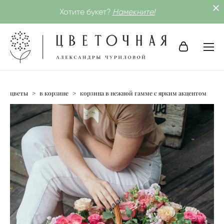
Хотите букет?
Намекните!
цветы
>
в корзине
>
корзина в нежной гамме с ярким акцентом