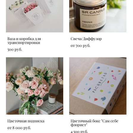
Ваза и коробка для
Свеча/Диффузор
транспортировки
от 700 pуб.
500 pуб.
Цветочная подписка
Цветочный бокс "Сам себе
флорист"
от 8 000 pуб.
4 500 pуб.